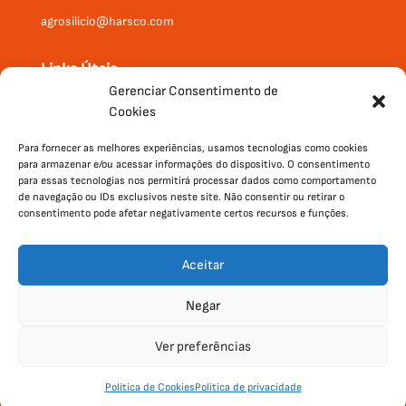
agrosilicio@harsco.com
Links Úteis
Gerenciar Consentimento de
Onde Comprar
Cookies
Produtos
Institucional
Para fornecer as melhores experiências, usamos tecnologias como cookies
para armazenar e/ou acessar informações do dispositivo. O consentimento
Contato
para essas tecnologias nos permitirá processar dados como comportamento
de navegação ou IDs exclusivos neste site. Não consentir ou retirar o
consentimento pode afetar negativamente certos recursos e funções.
Aceitar
Negar
Ver preferências
Política de Privacidade
|
Política
Desenvolvido por
Política de Cookies
Política de privacidade
de Cookies
Agência Wert.