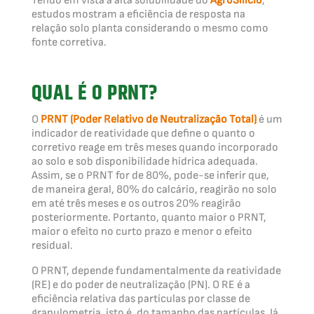
Tendo em vista a alta solubilidade do
AgroSilício
,
estudos mostram a eficiência de resposta na
relação solo planta considerando o mesmo como
fonte corretiva.
QUAL É O PRNT?
O
PRNT (Poder Relativo de Neutralização Total)
é um
indicador de reatividade que define o quanto o
corretivo reage em três meses quando incorporado
ao solo e sob disponibilidade hídrica adequada.
Assim, se o PRNT for de 80%, pode-se inferir que,
de maneira geral, 80% do calcário, reagirão no solo
em até três meses e os outros 20% reagirão
posteriormente. Portanto, quanto maior o PRNT,
maior o efeito no curto prazo e menor o efeito
residual.
O PRNT, depende fundamentalmente da reatividade
(RE) e do poder de neutralização (PN). O RE é a
eficiência relativa das partículas por classe de
granulometria, isto é, do tamanho das partículas. Já