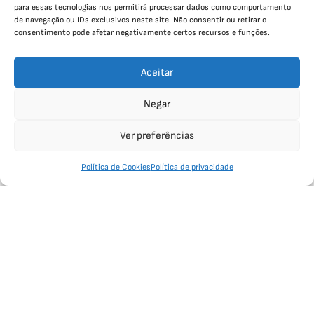
para essas tecnologias nos permitirá processar dados como comportamento
de navegação ou IDs exclusivos neste site. Não consentir ou retirar o
NOSSA
MISSÃO
consentimento pode afetar negativamente certos recursos e funções.
Aceitar
Revolucionar a agricultura por meio da
Negar
transformação responsável de um subproduto
industrial em
fertilizantes altamente eficazes e
Ver preferências
ambientalmente conscientes
. Comprometidos com
a saúde do solo, da comunidade e do planeta, nossa
Política de Cookies
Política de privacidade
missão é fornecer aos agricultores as ferramentas
necessárias para alcançar colheitas abundantes e
sustentáveis, enquanto minimizamos o impacto
ambiental.
Trabalhamos incansavelmente para promover a
responsabilidade ambiental, maximizando a
eficiência agrícola
e garantindo que nossos
produtos sejam uma escolha confiável e