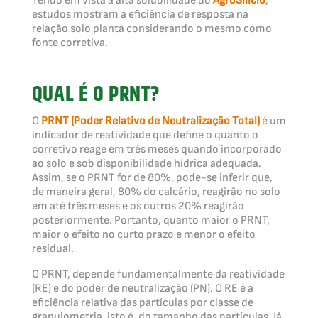
Tendo em vista a alta solubilidade do
AgroSilício
,
estudos mostram a eficiência de resposta na
relação solo planta considerando o mesmo como
fonte corretiva.
QUAL É O PRNT?
O
PRNT (Poder Relativo de Neutralização Total)
é um
indicador de reatividade que define o quanto o
corretivo reage em três meses quando incorporado
ao solo e sob disponibilidade hídrica adequada.
Assim, se o PRNT for de 80%, pode-se inferir que,
de maneira geral, 80% do calcário, reagirão no solo
em até três meses e os outros 20% reagirão
posteriormente. Portanto, quanto maior o PRNT,
maior o efeito no curto prazo e menor o efeito
residual.
O PRNT, depende fundamentalmente da reatividade
(RE) e do poder de neutralização (PN). O RE é a
eficiência relativa das partículas por classe de
granulometria, isto é, do tamanho das partículas. Já