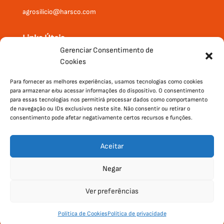
agrosilicio@harsco.com
Links Úteis
Gerenciar Consentimento de
Onde Comprar
Cookies
Produtos
Institucional
Para fornecer as melhores experiências, usamos tecnologias como cookies
para armazenar e/ou acessar informações do dispositivo. O consentimento
Contato
para essas tecnologias nos permitirá processar dados como comportamento
de navegação ou IDs exclusivos neste site. Não consentir ou retirar o
consentimento pode afetar negativamente certos recursos e funções.
Aceitar
Negar
Ver preferências
Política de Privacidade
|
Política
Desenvolvido por
Política de Cookies
Política de privacidade
de Cookies
Agência Wert.