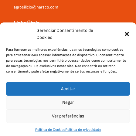
agrosilicio@harsco.com
Links Úteis
Gerenciar Consentimento de
Onde Comprar
Cookies
Produtos
Institucional
Para fornecer as melhores experiências, usamos tecnologias como cookies
para armazenar e/ou acessar informações do dispositivo. O consentimento
Contato
para essas tecnologias nos permitirá processar dados como comportamento
de navegação ou IDs exclusivos neste site. Não consentir ou retirar o
consentimento pode afetar negativamente certos recursos e funções.
Aceitar
Negar
Ver preferências
Política de Privacidade
|
Política
Desenvolvido por
Política de Cookies
Política de privacidade
de Cookies
Agência Wert.