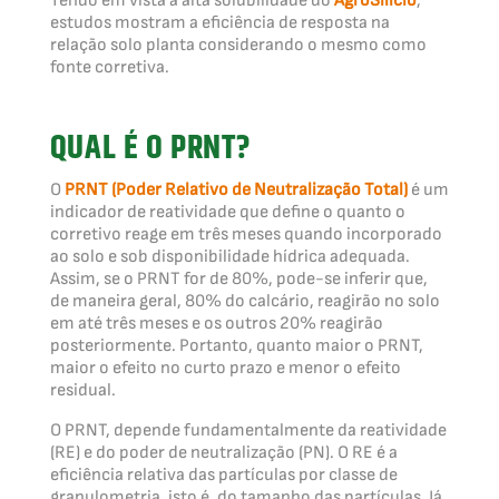
Tendo em vista a alta solubilidade do
AgroSilício
,
estudos mostram a eficiência de resposta na
relação solo planta considerando o mesmo como
fonte corretiva.
QUAL É O PRNT?
O
PRNT (Poder Relativo de Neutralização Total)
é um
indicador de reatividade que define o quanto o
corretivo reage em três meses quando incorporado
ao solo e sob disponibilidade hídrica adequada.
Assim, se o PRNT for de 80%, pode-se inferir que,
de maneira geral, 80% do calcário, reagirão no solo
em até três meses e os outros 20% reagirão
posteriormente. Portanto, quanto maior o PRNT,
maior o efeito no curto prazo e menor o efeito
residual.
O PRNT, depende fundamentalmente da reatividade
(RE) e do poder de neutralização (PN). O RE é a
eficiência relativa das partículas por classe de
granulometria, isto é, do tamanho das partículas. Já