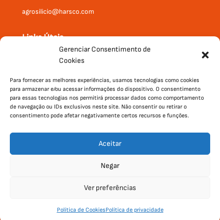
agrosilicio@harsco.com
Links Úteis
Gerenciar Consentimento de
Onde Comprar
Cookies
Produtos
Institucional
Para fornecer as melhores experiências, usamos tecnologias como cookies
para armazenar e/ou acessar informações do dispositivo. O consentimento
Contato
para essas tecnologias nos permitirá processar dados como comportamento
de navegação ou IDs exclusivos neste site. Não consentir ou retirar o
consentimento pode afetar negativamente certos recursos e funções.
Aceitar
Negar
Ver preferências
Política de Privacidade
|
Política
Desenvolvido por
Política de Cookies
Política de privacidade
de Cookies
Agência Wert.