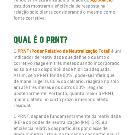
Tendo em vista a alta solubilidade do
AgroSilício
,
estudos mostram a eficiência de resposta na
relação solo planta considerando o mesmo como
fonte corretiva.
QUAL É O PRNT?
O
PRNT (Poder Relativo de Neutralização Total)
é um
indicador de reatividade que define o quanto o
corretivo reage em três meses quando incorporado
ao solo e sob disponibilidade hídrica adequada.
Assim, se o PRNT for de 80%, pode-se inferir que,
de maneira geral, 80% do calcário, reagirão no solo
em até três meses e os outros 20% reagirão
posteriormente. Portanto, quanto maior o PRNT,
maior o efeito no curto prazo e menor o efeito
residual.
O PRNT, depende fundamentalmente da reatividade
(RE) e do poder de neutralização (PN). O RE é a
eficiência relativa das partículas por classe de
granulometria, isto é, do tamanho das partículas. Já