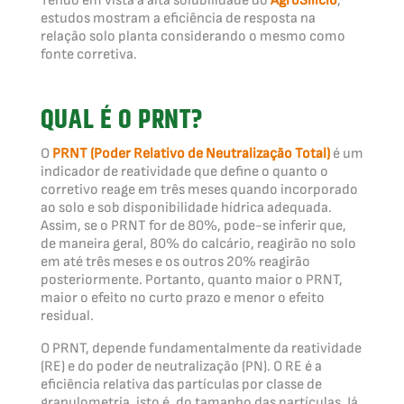
Tendo em vista a alta solubilidade do
AgroSilício
,
estudos mostram a eficiência de resposta na
relação solo planta considerando o mesmo como
fonte corretiva.
QUAL É O PRNT?
O
PRNT (Poder Relativo de Neutralização Total)
é um
indicador de reatividade que define o quanto o
corretivo reage em três meses quando incorporado
ao solo e sob disponibilidade hídrica adequada.
Assim, se o PRNT for de 80%, pode-se inferir que,
de maneira geral, 80% do calcário, reagirão no solo
em até três meses e os outros 20% reagirão
posteriormente. Portanto, quanto maior o PRNT,
maior o efeito no curto prazo e menor o efeito
residual.
O PRNT, depende fundamentalmente da reatividade
(RE) e do poder de neutralização (PN). O RE é a
eficiência relativa das partículas por classe de
granulometria, isto é, do tamanho das partículas. Já