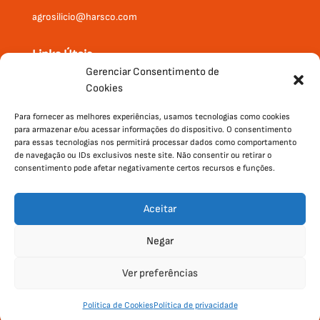
agrosilicio@harsco.com
Links Úteis
Gerenciar Consentimento de
Onde Comprar
Cookies
Produtos
Institucional
Para fornecer as melhores experiências, usamos tecnologias como cookies
para armazenar e/ou acessar informações do dispositivo. O consentimento
Contato
para essas tecnologias nos permitirá processar dados como comportamento
de navegação ou IDs exclusivos neste site. Não consentir ou retirar o
consentimento pode afetar negativamente certos recursos e funções.
Aceitar
Negar
Ver preferências
Política de Privacidade
|
Política
Desenvolvido por
Política de Cookies
Política de privacidade
de Cookies
Agência Wert.